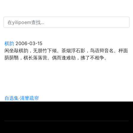
Skip to main content
棋韵
2006-03-15
闲坐敲棋韵，无朋竹下倾。茶烟浮石影，鸟语辩音名。枰面
荫荫翳，棋长落落营。偶而逢难劫，拂了不相争。
自选集·清簟疏帘